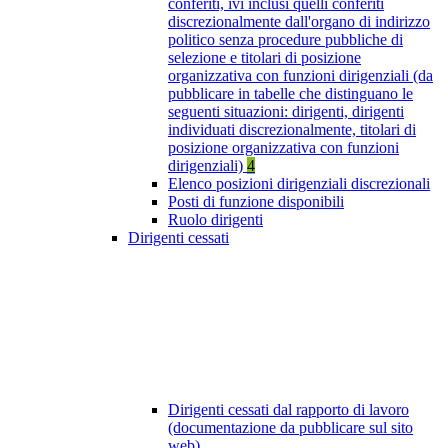
conferiti, ivi inclusi quelli conferiti
discrezionalmente dall'organo di indirizzo
politico senza procedure pubbliche di
selezione e titolari di posizione
organizzativa con funzioni dirigenziali (da
pubblicare in tabelle che distinguano le
seguenti situazioni: dirigenti, dirigenti
individuati discrezionalmente, titolari di
posizione organizzativa con funzioni
dirigenziali)
4
Elenco posizioni dirigenziali discrezionali
Posti di funzione disponibili
Ruolo dirigenti
Dirigenti cessati
Dirigenti cessati dal rapporto di lavoro
(documentazione da pubblicare sul sito
web)