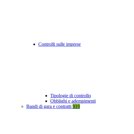
Controlli sulle imprese
Tipologie di controllo
Obblighi e adempimenti
Bandi di gara e contratti
919