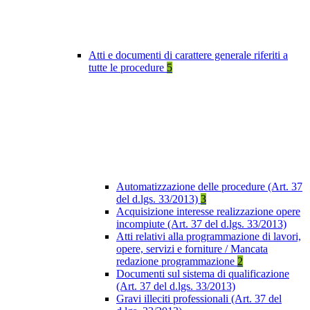
Atti e documenti di carattere generale riferiti a
tutte le procedure
5
Automatizzazione delle procedure (Art. 37
del d.lgs. 33/2013)
3
Acquisizione interesse realizzazione opere
incompiute (Art. 37 del d.lgs. 33/2013)
Atti relativi alla programmazione di lavori,
opere, servizi e forniture / Mancata
redazione programmazione
2
Documenti sul sistema di qualificazione
(Art. 37 del d.lgs. 33/2013)
Gravi illeciti professionali (Art. 37 del