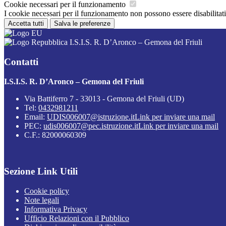
Cookie necessari per il funzionamento
I cookie necessari per il funzionamento non possono essere disabilitati.
Accetta tutti
Salva le preferenze
I.S.I.S. R. D’Aronco – Gemona del Friuli
Contatti
I.S.I.S. R. D’Aronco – Gemona del Friuli
Via Battiferro 7 - 33013 - Gemona del Friuli (UD)
Tel:
0432981211
Email:
UDIS006007@istruzione.it
Link per inviare una mail
PEC:
udis006007@pec.istruzione.it
Link per inviare una mail
C.F.: 82000060309
Sezione Link Utili
Cookie policy
Note legali
Informativa Privacy
Ufficio Relazioni con il Pubblico