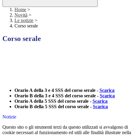
Home
>
Novità
>
Le notizie
>
Corso serale
Corso serale
Orario A della 3 e 4 SSS del corso serale -
Scarica
Orario B della 3 e 4 SSS del corso serale -
Scarica
Orario A della 5 SSS del corso serale -
Scarica
Orario B della 5 SSS del corso serale -
Scarica
Notizie
Questo sito o gli strumenti terzi da questo utilizzati si avvalgono di
cookie necessari al funzionamento ed utili alle finalità illustrate nella