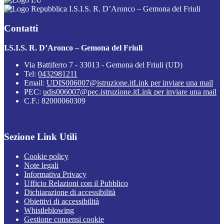
I.S.I.S. R. D’Aronco – Gemona del Friuli
Contatti
I.S.I.S. R. D’Aronco – Gemona del Friuli
Via Battiferro 7 - 33013 - Gemona del Friuli (UD)
Tel:
0432981211
Email:
UDIS006007@istruzione.it
Link per inviare una mail
PEC:
udis006007@pec.istruzione.it
Link per inviare una mail
C.F.: 82000060309
Sezione Link Utili
Cookie policy
Note legali
Informativa Privacy
Ufficio Relazioni con il Pubblico
Dichiarazione di accessibilità
Obiettivi di accessibilità
Whistleblowing
Gestione consensi cookie