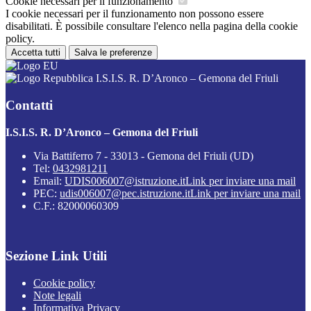
Cookie necessari per il funzionamento
I cookie necessari per il funzionamento non possono essere
disabilitati. È possibile consultare l'elenco nella pagina della cookie
policy.
Accetta tutti
Salva le preferenze
I.S.I.S. R. D’Aronco – Gemona del Friuli
Contatti
I.S.I.S. R. D’Aronco – Gemona del Friuli
Via Battiferro 7 - 33013 - Gemona del Friuli (UD)
Tel:
0432981211
Email:
UDIS006007@istruzione.it
Link per inviare una mail
PEC:
udis006007@pec.istruzione.it
Link per inviare una mail
C.F.: 82000060309
Sezione Link Utili
Cookie policy
Note legali
Informativa Privacy