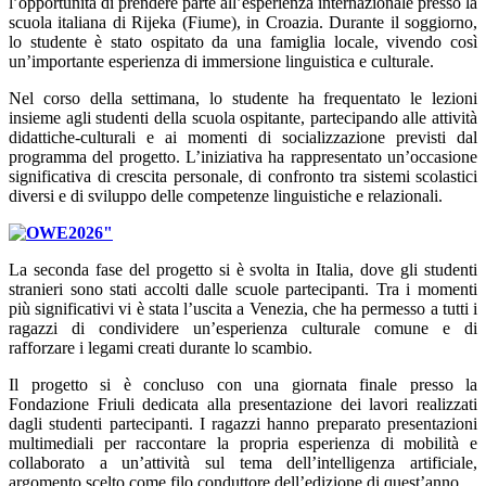
l’opportunità di prendere parte all’esperienza internazionale presso la
scuola italiana di Rijeka (Fiume), in Croazia. Durante il soggiorno,
lo studente è stato ospitato da una famiglia locale, vivendo così
un’importante esperienza di immersione linguistica e culturale.
Nel corso della settimana, lo studente ha frequentato le lezioni
insieme agli studenti della scuola ospitante, partecipando alle attività
didattiche-culturali e ai momenti di socializzazione previsti dal
programma del progetto. L’iniziativa ha rappresentato un’occasione
significativa di crescita personale, di confronto tra sistemi scolastici
diversi e di sviluppo delle competenze linguistiche e relazionali.
La seconda fase del progetto si è svolta in Italia, dove gli studenti
stranieri sono stati accolti dalle scuole partecipanti. Tra i momenti
più significativi vi è stata l’uscita a Venezia, che ha permesso a tutti i
ragazzi di condividere un’esperienza culturale comune e di
rafforzare i legami creati durante lo scambio.
Il progetto si è concluso con una giornata finale presso la
Fondazione Friuli dedicata alla presentazione dei lavori realizzati
dagli studenti partecipanti. I ragazzi hanno preparato presentazioni
multimediali per raccontare la propria esperienza di mobilità e
collaborato a un’attività sul tema dell’intelligenza artificiale,
argomento scelto come filo conduttore dell’edizione di quest’anno.