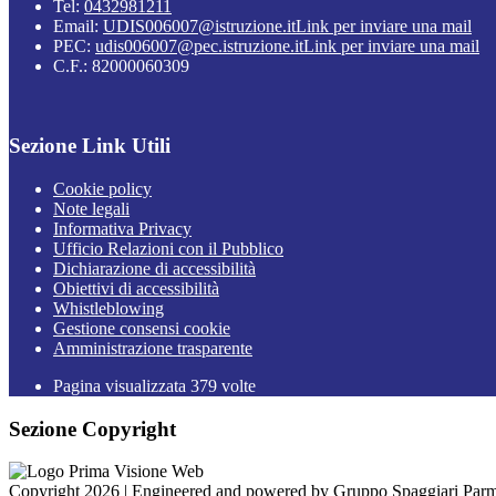
Tel:
0432981211
Email:
UDIS006007@istruzione.it
Link per inviare una mail
PEC:
udis006007@pec.istruzione.it
Link per inviare una mail
C.F.: 82000060309
Sezione Link Utili
Cookie policy
Note legali
Informativa Privacy
Ufficio Relazioni con il Pubblico
Dichiarazione di accessibilità
Obiettivi di accessibilità
Whistleblowing
Gestione consensi cookie
Amministrazione trasparente
Pagina visualizzata
379
volte
Sezione Copyright
Copyright 2026 | Engineered and powered by Gruppo Spaggiari Parm