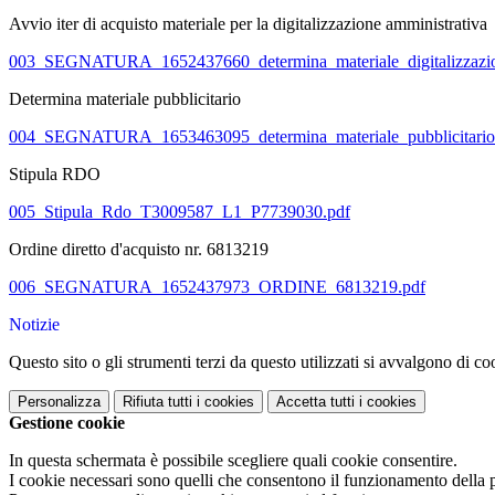
Avvio iter di acquisto materiale per la digitalizzazione amministrativa
003_SEGNATURA_1652437660_determina_materiale_digitalizza
Determina materiale pubblicitario
004_SEGNATURA_1653463095_determina_materiale_pubblicit
Stipula RDO
005_Stipula_Rdo_T3009587_L1_P7739030.pdf
Ordine diretto d'acquisto nr. 6813219
006_SEGNATURA_1652437973_ORDINE_6813219.pdf
Notizie
Questo sito o gli strumenti terzi da questo utilizzati si avvalgono di coo
Personalizza
Rifiuta tutti
i cookies
Accetta tutti
i cookies
Gestione cookie
In questa schermata è possibile scegliere quali cookie consentire.
I cookie necessari sono quelli che consentono il funzionamento della pi