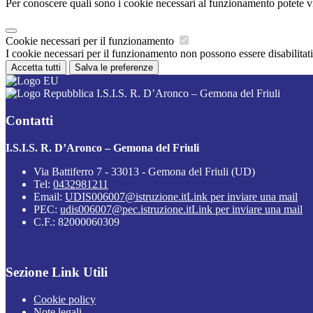
Per conoscere quali sono i cookie necessari al funzionamento potete v
Cookie necessari per il funzionamento
I cookie necessari per il funzionamento non possono essere disabilitati.
Accetta tutti
Salva le preferenze
I.S.I.S. R. D’Aronco – Gemona del Friuli
Contatti
I.S.I.S. R. D’Aronco – Gemona del Friuli
Via Battiferro 7 - 33013 - Gemona del Friuli (UD)
Tel:
0432981211
Email:
UDIS006007@istruzione.it
Link per inviare una mail
PEC:
udis006007@pec.istruzione.it
Link per inviare una mail
C.F.: 82000060309
Sezione Link Utili
Cookie policy
Note legali