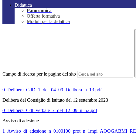
Didattica
Panoramica
Offerta formativa
Moduli per la didattica
Campo di ricerca per le pagine del sito
0_Delibera_CdD_1_del_04_09_Delibera_n_13.pdf
Delibera del Consiglio di Istituto del 12 settembre 2023
0_Delibera_CdI_verbale_7_del_12_09_n_52.pdf
Avviso di adesione
1_Avviso_di_adesione_n_0100100_prot_n_1mpi_AOOGABMI_R