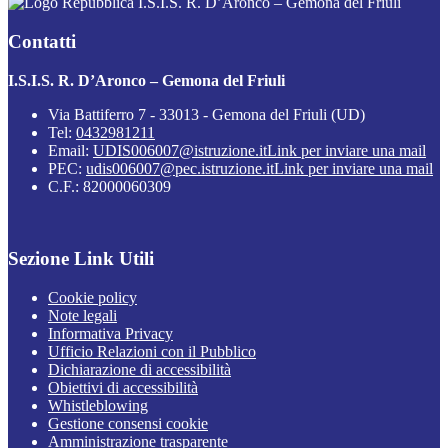
I.S.I.S. R. D’Aronco – Gemona del Friuli
Contatti
I.S.I.S. R. D’Aronco – Gemona del Friuli
Via Battiferro 7 - 33013 - Gemona del Friuli (UD)
Tel:
0432981211
Email:
UDIS006007@istruzione.it
Link per inviare una mail
PEC:
udis006007@pec.istruzione.it
Link per inviare una mail
C.F.: 82000060309
Sezione Link Utili
Cookie policy
Note legali
Informativa Privacy
Ufficio Relazioni con il Pubblico
Dichiarazione di accessibilità
Obiettivi di accessibilità
Whistleblowing
Gestione consensi cookie
Amministrazione trasparente