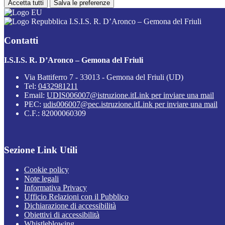
Accetta tutti
Salva le preferenze
I.S.I.S. R. D’Aronco – Gemona del Friuli
Contatti
I.S.I.S. R. D’Aronco – Gemona del Friuli
Via Battiferro 7 - 33013 - Gemona del Friuli (UD)
Tel:
0432981211
Email:
UDIS006007@istruzione.it
Link per inviare una mail
PEC:
udis006007@pec.istruzione.it
Link per inviare una mail
C.F.: 82000060309
Sezione Link Utili
Cookie policy
Note legali
Informativa Privacy
Ufficio Relazioni con il Pubblico
Dichiarazione di accessibilità
Obiettivi di accessibilità
Whistleblowing